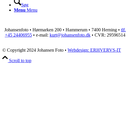
Søg
Menu
Menu
Johansenfoto • Hørmarken 200 • Hammerum • 7400 Herning •
tlf.
+45 24406955
• e-mail:
kurt@johansenfoto.dk
• CVR: 29596514
© Copyright 2024 Johansen Foto •
Webdesign: ERHVERVS-IT
Scroll to top