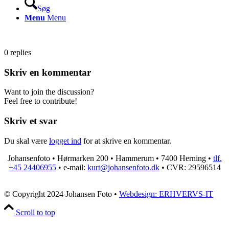
Søg
Menu
Menu
0
replies
Skriv en kommentar
Want to join the discussion?
Feel free to contribute!
Skriv et svar
Du skal være
logget ind
for at skrive en kommentar.
Johansenfoto • Hørmarken 200 • Hammerum • 7400 Herning •
tlf.
+45 24406955
• e-mail:
kurt@johansenfoto.dk
• CVR: 29596514
© Copyright 2024 Johansen Foto •
Webdesign: ERHVERVS-IT
Scroll to top